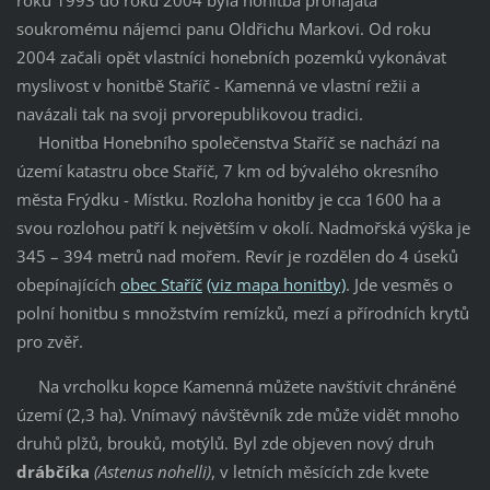
soukromému nájemci panu Oldřichu Markovi. Od roku
2004 začali opět vlastníci honebních pozemků vykonávat
myslivost v honitbě Staříč - Kamenná ve vlastní režii a
navázali tak na svoji prvorepublikovou tradici.
Honitba Honebního společenstva Staříč se nachází na
území katastru obce Staříč, 7 km od bývalého okresního
města Frýdku - Místku. Rozloha honitby je cca 1600 ha a
svou rozlohou patří k největším v okolí. Nadmořská výška je
345 – 394 metrů nad mořem. Revír je rozdělen do 4 úseků
obepínajících
obec Staříč
(viz mapa honitby)
. Jde vesměs o
polní honitbu s množstvím remízků, mezí a přírodních krytů
pro zvěř.
Na vrcholku kopce Kamenná můžete navštívit chráněné
území (2,3 ha). Vnímavý návštěvník zde může vidět mnoho
druhů plžů, brouků, motýlů. Byl zde objeven nový druh
drábčíka
(Astenus nohelli)
, v letních měsících zde kvete