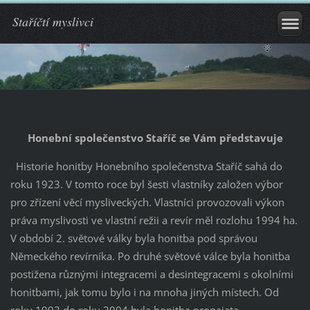
Staříčtí myslivci
Honební společenstvo Staříč se Vám představuje
Historie honitby Honebního společenstva Staříč sahá do
roku 1923. V tomto roce byl šesti vlastníky založen výbor
pro zřízení věcí mysliveckých. Vlastníci provozovali výkon
práva myslivosti ve vlastní režii a revír měl rozlohu 1994 ha.
V období 2. světové války byla honitba pod správou
Německého revírníka. Po druhé světové válce byla honitba
postižena různými integracemi a desintegracemi s okolními
honitbami, jak tomu bylo i na mnoha jiných místech. Od
roku 1993 do roku 2004 byla honitba pronajata