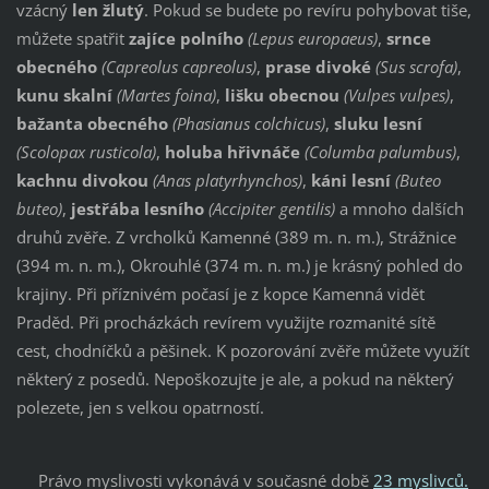
vzácný
len žlutý
. Pokud se budete po revíru pohybovat tiše,
můžete spatřit
zajíce polního
(Lepus europaeus)
,
srnce
obecného
(Capreolus capreolus)
,
prase divoké
(Sus scrofa)
,
kunu skalní
(Martes foina)
,
lišku obecnou
(Vulpes vulpes)
,
bažanta obecného
(Phasianus colchicus)
,
sluku lesní
(Scolopax rusticola)
,
holuba hřivnáče
(Columba palumbus)
,
kachnu divokou
(Anas platyrhynchos)
,
káni lesní
(Buteo
buteo)
,
jestřába lesního
(Accipiter gentilis)
a mnoho dalších
druhů zvěře. Z vrcholků Kamenné (389 m. n. m.), Strážnice
(394 m. n. m.), Okrouhlé (374 m. n. m.) je krásný pohled do
krajiny. Při příznivém počasí je z kopce Kamenná vidět
Praděd. Při procházkách revírem využijte rozmanité sítě
cest, chodníčků a pěšinek. K pozorování zvěře můžete využít
některý z posedů. Nepoškozujte je ale, a pokud na některý
polezete, jen s velkou opatrností.
Právo myslivosti vykonává v současné době
23 myslivců.