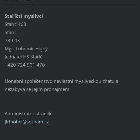
Staříčtí myslivci
Staříč 468
Staříč
739 43
Mgr. Lubomír Hajný
jednatel HS Staříč
+420 724 901 470
Honební společenstvo nevlastní mysliveckou chatu a
nezabývá se jejím pronájmem
Administrátor stránek:
jirinohe
l@seznam
.cz