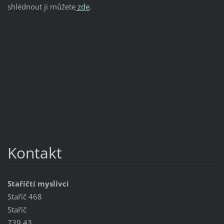
shlédnout ji můžete
zde
.
Kontakt
Staříčtí myslivci
Staříč 468
Staříč
739 43