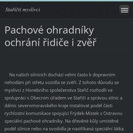
Staříčtí myslivci
Pachové ohradníky
ochrání řidiče i zvěř
Na našich silnicích dochází velmi často k dopravním
nehodám při střetu vozidla se zvěří. Z tohoto důvodu se
myslivci z Honebního společenstva Staříč rozhodli ve
spolupráci s Obecním úřadem ve Staříči a správou silnic a
dálnic severomoravského kraje instalovat podél části
rychlostní komunikace spojující Frýdek-Místek s Ostravou
speciální pachové ohradníky. Na dřevěné kůly umístěné
podél silnice nebo na svodidla je nastříkaná speciální látka.