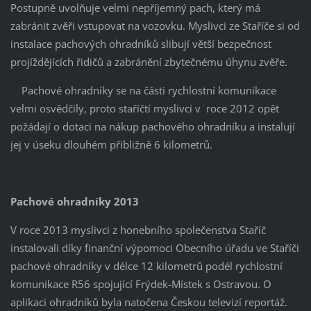
Postupně uvolňuje velmi nepříjemný pach, který má
zabránit zvěři vstupovat na vozovku. Myslivci ze Staříče si od
instalace pachových ohradníků slibují větší bezpečnost
projíždějících řidičů a zabránění zbytečnému úhynu zvěře.
Pachové ohradníky se na části rychlostní komunikace
velmi osvědčily, proto staříčtí myslivci v roce 2012 opět
požádají o dotaci na nákup pachového ohradníku a instalují
jej v úseku dlouhém přibližně 6 kilometrů.
Pachové ohradníky 2013
V roce 2013 myslivci z honebního společenstva Staříč
instalovali díky finanční výpomoci Obecního úřadu ve Staříči
pachové ohradníky v délce 12 kilometrů podél rychlostní
komunikace R56 spojující Frýdek-Místek s Ostravou. O
aplikaci ohradníků byla natočena Českou televizí reportáž.