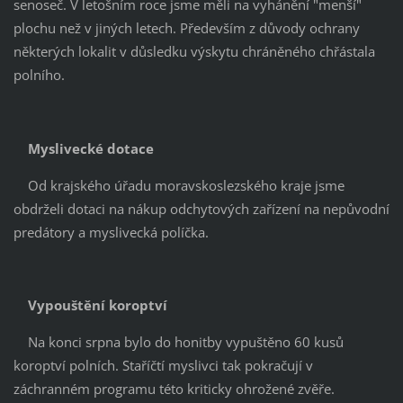
senoseč. V letošním roce jsme měli na vyhánění "menší"
plochu než v jiných letech. Především z důvody ochrany
některých lokalit v důsledku výskytu chráněného chřástala
polního.
Myslivecké dotace
Od krajského úřadu moravskoslezského kraje jsme
obdrželi dotaci na nákup odchytových zařízení na nepůvodní
predátory a myslivecká políčka.
Vypouštění koroptví
Na konci srpna bylo do honitby vypuštěno 60 kusů
koroptví polních. Staříčtí myslivci tak pokračují v
záchranném programu této kriticky ohrožené zvěře.