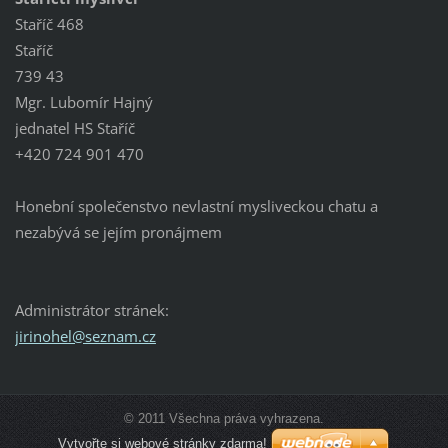
Staříč 468
Staříč
739 43
Mgr. Lubomír Hajný
jednatel HS Staříč
+420 724 901 470
Honební společenstvo nevlastní mysliveckou chatu a
nezabývá se jejím pronájmem
Administrátor stránek:
jirinohe
l@seznam
.cz
© 2011 Všechna práva vyhrazena.
Vytvořte si webové stránky zdarma!